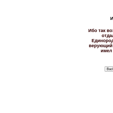
И
Ибо так во
отда
Единород
верующий в
имел